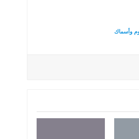
م وأسماك