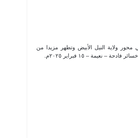
م في محور ولاية النيل الأبيض وتطهر مزيدا من
– نعيمة – ١٥ فبراير ٢٠٢٥م.