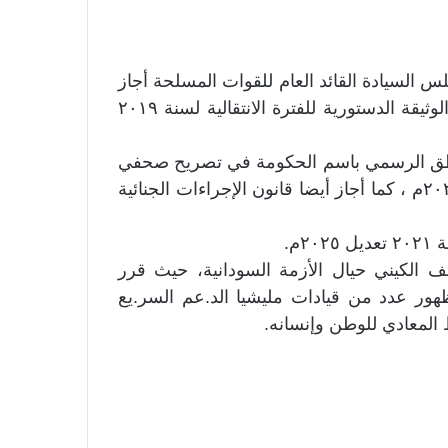
س السيادة القائد العام للقوات المسلحة أجاز
الإجتماع المشترك لمجلسي السيادة والوزراء الاربعاء الوثيقة الدستورية للفترة الانتقالية لسنة ٢٠١٩
الناطق الرسمي باسم الحكومة في تصريح صحفي
إن الاجتماع أجاز قانون الشركات لسنة ٢٠١٥ تعديل ٢٠٢٥م ، كما أجاز أيضا قانون الإجراءات الجنائية
م.
قف الكيني حيال الأزمة السودانية، حيث قرر
ور عدد من قيادات مليشيا الد.عم السر.يع
 المعادي للوطن وإنسانه.