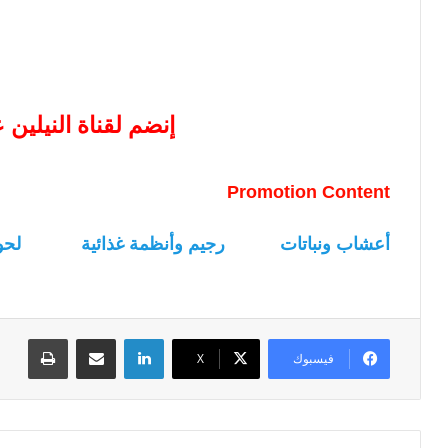
إنضم لقناة النيلين
Promotion Content
أعشاب ونباتات
رجيم وأنظمة غذائية
لحو
لينكدإن
مشاركة عبر البريد
طباعة
فيسبوك
‫X