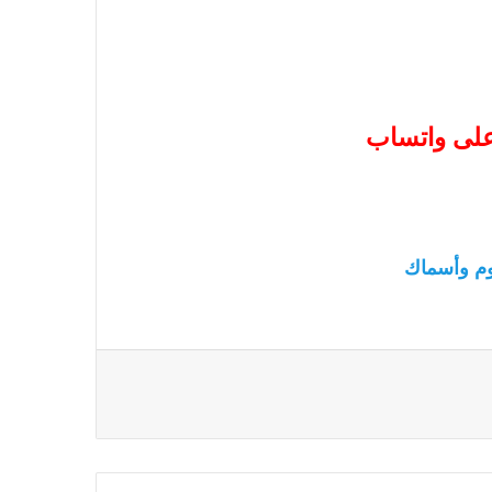
 على واتساب
م وأسماك