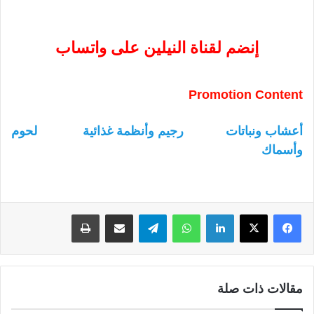
إنضم لقناة النيلين على واتساب
Promotion Content
أعشاب ونباتات
رجيم وأنظمة غذائية
لحوم
وأسماك
لينكدإن
واتساب
تيلقرام
مشاركة عبر البريد
طباعة
مقالات ذات صلة