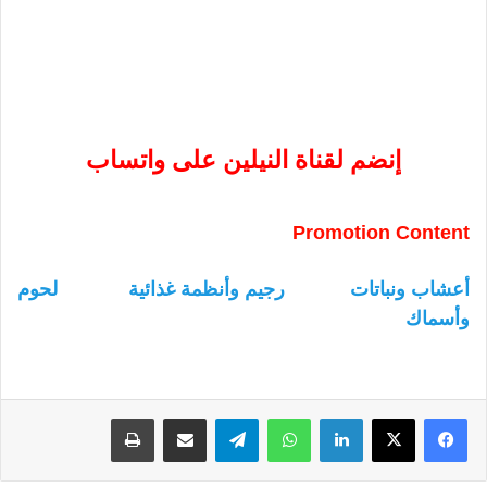
إنضم لقناة النيلين على واتساب
Promotion Content
أعشاب ونباتات
رجيم وأنظمة غذائية
لحوم
وأسماك
لينكدإن
واتساب
تيلقرام
مشاركة عبر البريد
طباعة