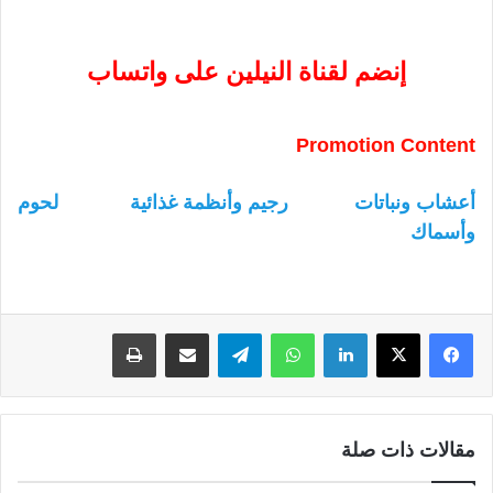
إنضم لقناة النيلين على واتساب
Promotion Content
أعشاب ونباتات
رجيم وأنظمة غذائية
لحوم
وأسماك
لينكدإن
واتساب
تيلقرام
مشاركة عبر البريد
طباعة
مقالات ذات صلة