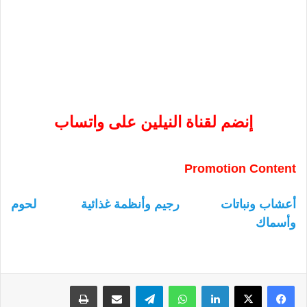
إنضم لقناة النيلين على واتساب
Promotion Content
أعشاب ونباتات
رجيم وأنظمة غذائية
لحوم
وأسماك
لينكدإن
واتساب
تيلقرام
مشاركة عبر البريد
طباعة