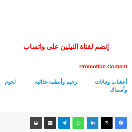
إنضم لقناة النيلين على واتساب
Promotion Content
أعشاب ونباتات
رجيم وأنظمة غذائية
لحوم
وأسماك
لينكدإن
واتساب
تيلقرام
مشاركة عبر البريد
طباعة