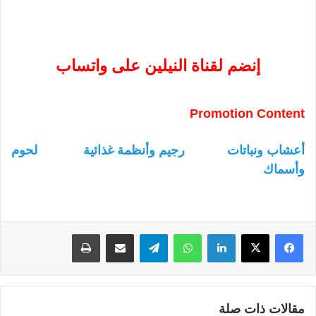
إنضم لقناة النيلين على واتساب
Promotion Content
أعشاب ونباتات
رجيم وأنظمة غذائية
لحوم
وأسماك
لينكدإن
واتساب
تيلقرام
مشاركة عبر البريد
طباعة
مقالات ذات صلة