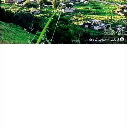
كادقلي - جنوب كردفان