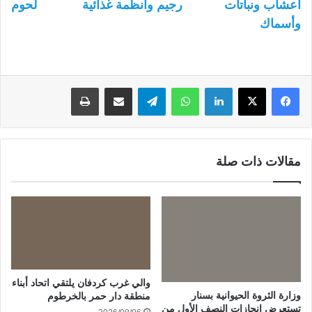
أعشاب ونباتات
رجيم وأنظمة غذائية
لحوم
وأسماك
لينكدإن
واتساب
تيلقرام
مشاركة عبر البريد
طباعة
مقالات ذات صلة
والي غرب كردفان يلتقي اتحاد أبناء
وزارة الثروة الحيوانية بسنار
منطقة دار حمر بالخرطوم
تستعرض إنجازات النصف الأول من