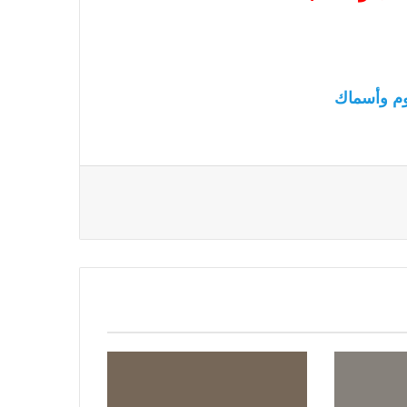
م وأسماك