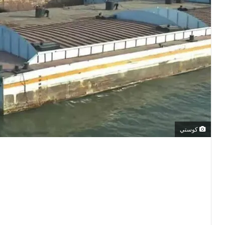
كوستي