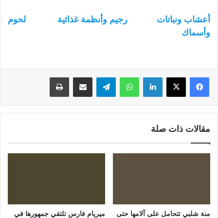
أعشاب ونباتات
رجيم وأنظمة غذائية
لحوم
وأسماك
لينكدإن
واتساب
تيلقرام
مشاركة عبر البريد
طباعة
مقالات ذات صلة
منة شلبي تتحامل على آلامها حتى
ميريام فارس تلتقي جمهورها في