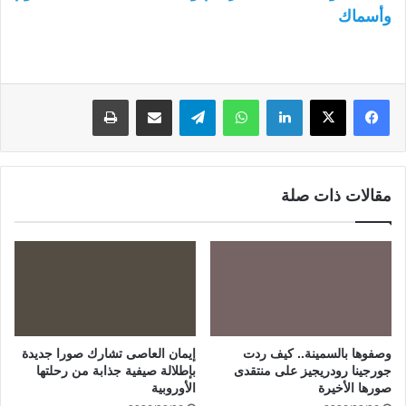
وأسماك
لينكدإن
واتساب
تيلقرام
مشاركة عبر البريد
طباعة
مقالات ذات صلة
وصفوها بالسمينة.. كيف ردت
إيمان العاصى تشارك صورا جديدة
جورجينا رودريجيز على منتقدى
بإطلالة صيفية جذابة من رحلتها
صورها الأخيرة
الأوروبية