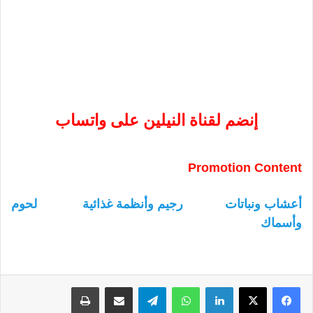
إنضم لقناة النيلين على واتساب
Promotion Content
أعشاب ونباتات
رجيم وأنظمة غذائية
لحوم
وأسماك
لينكدإن
واتساب
تيلقرام
مشاركة عبر البريد
طباعة