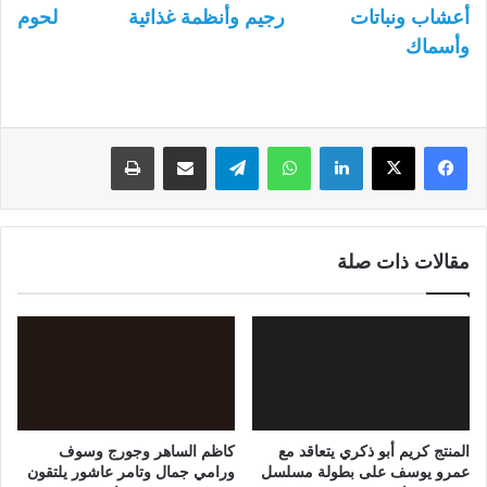
أعشاب ونباتات
رجيم وأنظمة غذائية
لحوم
وأسماك
لينكدإن
واتساب
تيلقرام
مشاركة عبر البريد
طباعة
مقالات ذات صلة
المنتج كريم أبو ذكري يتعاقد مع
كاظم الساهر وجورج وسوف
عمرو يوسف على بطولة مسلسل
ورامي جمال وتامر عاشور يلتقون