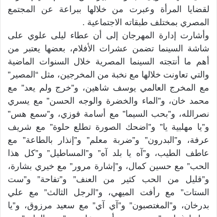
لقضايا المرأة وعبرت من خلالها ببراعة عن المجتمع
المصري بمختلف طبقاته الاجتماعية .
وأشارت إدارة المهرجان إلى أن عطاء ليلى علوي على
شاشة السينما تضمن عشرات الأفلام، بعضها يعتبر من
أهم ما أنتجته السينما المصرية خلال السنوات الماضية
والتي تعاونت خلالها مع نخبة من المخرجين، مثل “المصير”
مع المخرج العالمي يوسف شاهين، و”خرج ولم يعد” مع
محمد خان، و”الماء والخضرة والوجه الحسن” مع يسري
نصرالله، و”بحب السيما” مع أسامة فوزي، و”سمع هس”
و”يا مهلبية يا” و”اضحك الصورة تطلع حلوة” مع شريف
عرفة، و”البدرون” و”ضربة معلم” و”إنذار بالطاعة” مع
عاطف الطيب، و”آه يا بلد آه” و”المساطيل” و”كل هذا
الحب” مع حسين كمال، و”إشارة مرور” مع خيري بشارة،
و”قليل من الحب كثير من العنف” و”تفاحة” و”ست
الستات” مع رأفت الميهي، و”الرجل الثالث” مع علي
بدرخان، و”المغتصبون” و”آي آي” مع سعيد مرزوق، و”يا