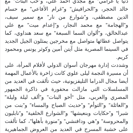
دنيا يا غرامي” مع مجدي أحمد علي، و”حب البنات” مع
خالد الحجر، و”الحرافيش” و”غرام الأفاعي” مع حسام
الدين مصطفى، و”شوارع من نار” مع سمير سيف،
و”الهجامة” مع محمد النجار، و”إعدام ميت” مع علي
عبدالخالق، و”ألوان السما السبعة” مع سعد هنداوي، كما
يتواصل عطائها متواصل مع مخرجين يمثلون الجيل الجديد
في السينما المصرية مثل آيتن أمين وكوثر يونس ومحمود
كريم.
وشددت إدارة مهرجان أسوان الدولي لأفلام المرأة، على
أن مسيرة النجمة ليلى علوي كانت زاخرة بالأعمال المهمة
أيضا مجال الدراما التليفزيونية، حيث تألقت في العديد من
المسلسلات التي مازالت محفورة في ذاكرة الجمهور
المصري والعربي، مثل “أخو البنات” و”ألف ليلة وليلة”
و”العائلة” و”التوأم” و”حديث الصباح والمساء” و”بنت من
شبرا” و”حكايات وبنعيشها” و”الشوارع الخلفية” و”نابليون
والمحروسة” و”هي ودافنشي” و”منورة بأهلها”، كما تألقت
على خشبة المسرح في العديد من العروض الجماهيرية