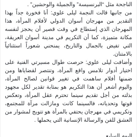
الناجحة مثل “البرنسيسة” والجميلة والوحشين” .
من جانبها قالت النجمة ليلى علوي: أنا فخورة جداً بهذا
التقدير من مهرجان أسوان الدولي لأفلام المرأة، هذا
المهرجان الذي إستطاع في وقت قصير أن يحجز لنفسه
مكانة متميزة، كما أن التكريم في مدينة أسوان العريقة،
التي تفيض بالجمال والتاريخ، يمنحني شعوراً استثنائياً
بالامتنان.
وأضافت ليلى علوي: حرصت طوال مسيرتي الفنية على
اختيار أدوار تلامس واقع المرأة، وتنتصر لقضاياها ومن
ضمنها أفلام ساهمت في تغيير قوانين لصالح المرأة،
واليوم أشعر أن هذا التكريم هو بمثابة تقدير لكل مجهود
بذلته من أجل تقديم سينما تحترم عقل المرأة، وتعكس
قوتها وتحدياته، فالسينما كانت ومازالت مرآة للمجتمع،
وتكريمي في مهرجان يحتفي بالمرأة هو تتويج لمشوار من
العشق للفن والرسالة الإنسانية التي يحملها .
اليوم السابع