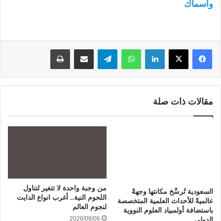
وأسماك
لينكدإن
واتساب
تيلقرام
مشاركة عبر البريد
طباعة
مقالات ذات صلة
من وجبة واحدة لا تتغير لتناول
السعودية تُرسِّخ مكانتها وجهةً
اللحوم النية.. أغرب انواع الدايت
عالميةً للأحداث العلمية المتخصصة
لنجوم العالم
باستضافة أولمبياد العلوم النووية
2026/08/06
الدولي