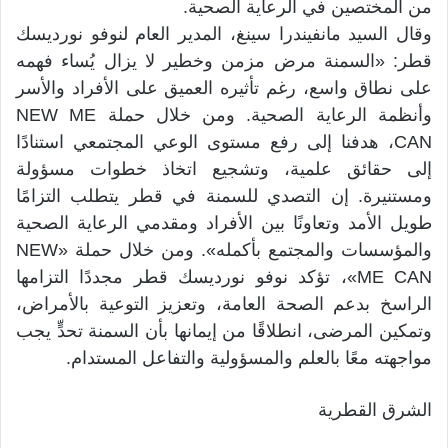
من المختصين في الرعاية الصحية.
وقال السيد مانفيندرا سينغ، المدير العام لنوفو نورديسك
قطر: «السمنة مرض مزمن وخطير لا يزال يُساء فهمه
على نطاق واسع، رغم تأثيره العميق على الأفراد والأسر
وأنظمة الرعاية الصحية. ومن خلال حملة NEW ME
CAN، هدفنا إلى رفع مستوى الوعي المجتمعي استنادًا
إلى حقائق علمية، وتشجيع اتخاذ خطوات مسؤولة
ومستنيرة. إن التصدي للسمنة في قطر يتطلب التزامًا
طويل الأمد وتعاونًا بين الأفراد ومقدمي الرعاية الصحية
والمؤسسات والمجتمع بأكمله». ومن خلال حملة «NEW
ME CAN»، تؤكد نوفو نورديسك قطر مجددًا التزامها
الراسخ بدعم الصحة العامة، وتعزيز التوعية بالأمراض،
وتمكين المرضى، انطلاقًا من إيمانها بأن السمنة تحدٍّ يجب
مواجهته معًا بالعلم والمسؤولية والتفاعل المستدام.
الشرق القطرية