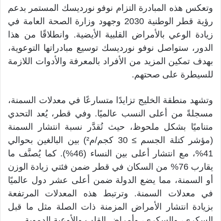
وتعكس هذه المبادرة التزام نوفو نورديسك المستمر بدعم
رؤية قطر الوطنية 2030 وجهود وزارة الصحة العامة في
زيادة الوعي بالأمراض القلبية الأيضية. وانطلاقًا من هذا
الدور، ستواصل نوفو نورديسك توسيع مبادراتها التوعوية،
بهدف تمكين المزيد من الأفراد بالمعرفة والأدوات اللازمة
للسيطرة على صحتهم.
وتشهد منطقة الخليج تزايدًا متسارعًا في معدلات السمنة،
مسجلةً من أعلى النسب عالميًا. وفي قطر، يُعد التحدي
متناميًا بشكل ملحوظ، حيث تُقدَّر نسبة انتشار السمنة
(مؤشر كتلة الجسم ≥ 30 كجم/م²) بين البالغين بحوالي
41%، مع انتشار أعلى بين النساء (46%). كما يُصنَّف ما
يقارب 76% من السكان في قطر ضمن فئتي زيادة الوزن
أو السمنة، مما يضع الدولة ضمن أعلى عشر دول عالميًا
في معدلات السمنة. وترتبط هذه المعدلات المرتفعة
بزيادة انتشار الأمراض المزمنة ذات الصلة مثل ما قبل
السكري، والسكري، وأمراض القلب والأوعية الدموية.