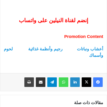
إنضم لقناة النيلين على واتساب
Promotion Content
أعشاب ونباتات
رجيم وأنظمة غذائية
لحوم
وأسماك
لينكدإن
واتساب
تيلقرام
مشاركة عبر البريد
طباعة
مقالات ذات صلة