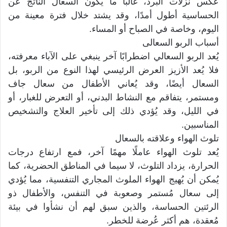
عكس نزلات البرد، غالبًا ما يكون السعال الناتج عن
الحساسية أطول أمدًا، وقد يشتد خلال فترة معينة من
اليوم، وخاصة في الصباح أو المساء.
أسباب الربو السعالى
يُعد الربو السعالي اضطرابًا آخر ينبغي على الآباء معرفته،
فلا يُعد الأزيز العرض الرئيسي لهذا النوع من الربو، بل
السعال أيضًا، وقد يُعاني الأطفال من سعال جاف
ومستمر، يتفاقم مع النشاط البدني، أو التعرض للغبار، أو
في الليل، وقد يُؤدي ذلك إلى تأخير العلاج والتشخيص
المناسبين.
تلوث الهواء وعلاقته بالسعال
يُعد تلوث الهواء عاملًا مهمًا آخر، فمع ارتفاع درجات
الحرارة، يزداد التلوث، لا سيما في المناطق الحضرية، كما
يُمكن أن يُهيج الهواء الملوث المجاري التنفسية، مما يُؤدي
إلى سعال مُستمر وصعوبة في التنفس، والأطفال ذو
الرئتين الحساسة، والذين سبق لهم أن نشأوا في بيئة
مُعقدة، هم أكثر عُرضة للخطر.