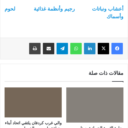
أعشاب ونباتات
رجيم وأنظمة غذائية
لحوم
وأسماك
لينكدإن
واتساب
تيلقرام
مشاركة عبر البريد
طباعة
مقالات ذات صلة
والي غرب كردفان يلتقي اتحاد أبناء