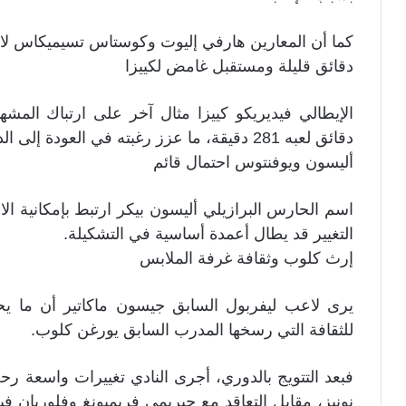
كما أن المعارين هارفي إليوت وكوستاس تسيميكاس لا
دقائق قليلة ومستقبل غامض لكييزا
دقائق لعبه 281 دقيقة، ما عزز رغبته في العودة إلى الدوري الإيطالي بحثا عن دور أكبر.
أليسون ويوفنتوس احتمال قائم
اسم الحارس البرازيلي أليسون بيكر ارتبط بإمكانية ال
التغيير قد يطال أعمدة أساسية في التشكيلة.
إرث كلوب وثقافة غرفة الملابس
يرى لاعب ليفربول السابق جيسون ماكاتير أن ما يح
للثقافة التي رسخها المدرب السابق يورغن كلوب.
فبعد التتويج بالدوري، أجرى النادي تغييرات واسعة رح
نونيز، مقابل التعاقد مع جيريمي فريمبونغ وفلوريان في