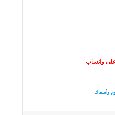
 على واتساب
م وأسماك