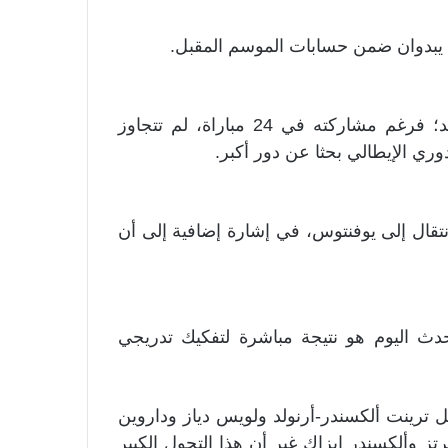
 يبدوان ضمن حسابات الموسم المقبل.
الإيطالي فيديريكو كييزا مثال آخر على ارتباك المشهد؛ فرغم مشاركته في 24 مباراة، لم تتجاوز
انتقال إلى يوفنتوس، في إشارة إضافية إلى أن
دث اليوم هو نتيجة مباشرة لتفكيك تدريجي
ل ترينت ألكسندر-أرنولد ولويس دياز وداروين
رتز وألكسندر إيزاك غير أن هذا التحول الكبير