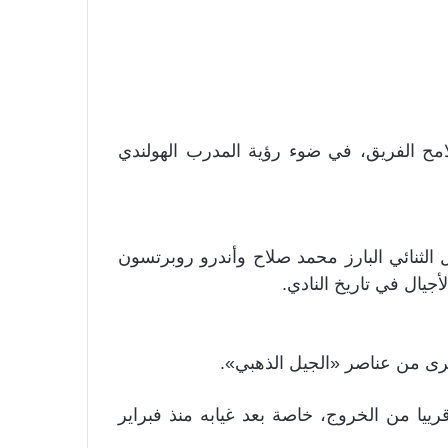
امح الفريق، في ضوء رؤية المدرب الهولندي
الثنائي البارز محمد صلاح وأندرو روبرتسون
يال في تاريخ النادي.
خرى من عناصر «الجيل الذهبي».
 قرييا من الخروج، خاصة بعد غيابه منذ فبراير