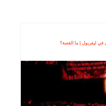
في ليفربول | ما القصة؟