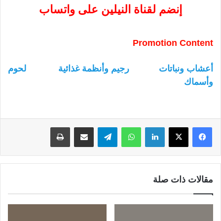
إنضم لقناة النيلين على واتساب
Promotion Content
أعشاب ونباتات
رجيم وأنظمة غذائية
لحوم
وأسماك
لينكدإن
واتساب
تيلقرام
مشاركة عبر البريد
طباعة
مقالات ذات صلة