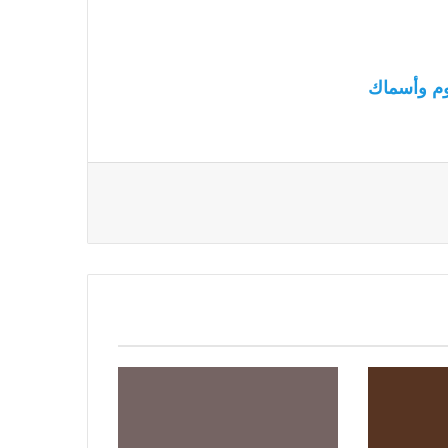
م وأسماك