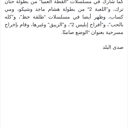
كما شارك في مسلسلات “القطة العميا” من بطولة حنان
ترك، و”اللعبة 2″ من بطولة هشام ماجد وشيكو، ومي
كساب، وظهر أيضا في مسلسلات “طلقة حظ”، و”كله
بالحب”، و”أفراح إبليس 2″، و”الزيبق” وغيرها، وقام بإخراج
مسرحية بعنوان “الوضع صامتًا.
صدى البلد