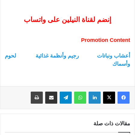
إنضم لقناة النيلين على واتساب
Promotion Content
أعشاب ونباتات
رجيم وأنظمة غذائية
لحوم
وأسماك
لينكدإن
واتساب
تيلقرام
مشاركة عبر البريد
طباعة
مقالات ذات صلة