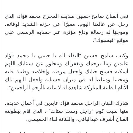
نعى الفنان سامح حسين صديقه المخرج محمد فؤاد، الذي
رحل عن عالمنا اليوم، معبرًا عن حزنه الشديد لوفاته،
وموجهًا له رسالة وداع مؤثرة عبر حسابه الرسمي على
موقع “فيسبوك”.
وكتب سامح حسين “البقاء لله يا حبيبي يا محمد فؤاد
عابدين ربنا يرحمك ويغفرلك ويتجاوز عن سيئاتك اللهم
أسكنه فسيح جناتك واجعل مرضه وإخلاصه وطيبة قلبه
ومحبتنا ودعاءنا له في ميزان حسناته واجعل اللهم تلك
الأيام الطيبة المباركة شاهدة له لا عليه ياأرحم الراحمين”.
شارك الفنان الراحل محمد فؤاد عابدين في أعمال عديدة،
منها سيت كوم “راجل وست ستات” ، الذي قام ببطولته
الفنان أشرف عبدالباقي، والفنانة لقاء الخميسي.