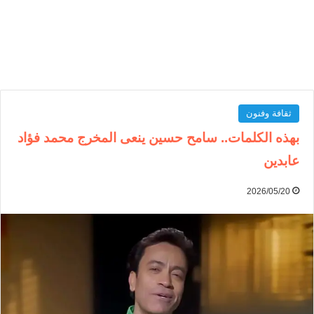
ثقافة وفنون
بهذه الكلمات.. سامح حسين ينعى المخرج محمد فؤاد
عابدين
2026/05/20