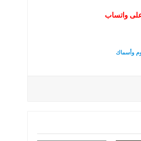
 على واتساب
م وأسماك