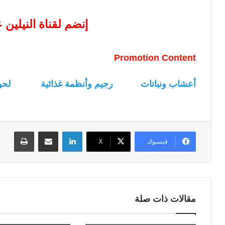
إنضم لقناة النيلين
Promotion Content
أعشاب ونباتات
رجيم وأنظمة غذائية
لحو
لينكدإن
مشاركة عبر البريد
طباعة
فيسبوك
‫X
مقالات ذات صلة