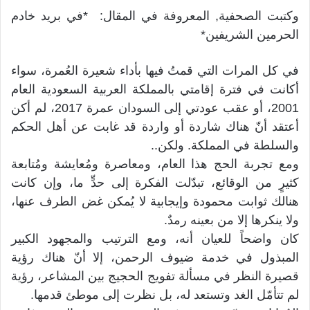
وكتبت الصحفية, المعروفة في المقال: *في بريد خادم
الحرمين الشريفين*
في كل المرات التي قمتُ فيها بأداء شعيرة العُمرة، سواء
أكانت في فترة إقامتي بالمملكة العربية السعودية العام
2001، أو عقب عودتي إلى السودان عمرة 2017، لم أكن
أعتقد أنّ هناك شاردة أو واردة قد غابت عن أهل الحكم
والسلطة في المملكة. ولكن..
ومع تجربة الحج هذا العام، ومعاصرة ومُعايشة ومُتابعة
كثيرٍ من الوقائع، تبدّلت الفكرة إلى حدٍّ ما، وإن كانت
هنالك ثوابت محمودة وإيجابية لا يُمكن غض الطرف عنها،
ولا ينكرها إلا من بعينه رمدٌ.
كان واضحاً للعيان أنه، ومع الترتيب والمجهود الكبير
المبذول في خدمة ضيوف الرحمن، إلا أنّ هناك رؤية
قصيرة النظر في مسألة تفويج الحجيج بين المشاعر، رؤية
لم تتأمّل الغد وتستعد له، بل نظرت إلى موطئ قدمها.