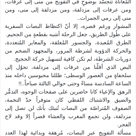
المُعاناة تتجسّد بوضوحٍ في التفويج من منى إلى عرفات،
ومن عرفات إلى مزدلفة، ومن مزدلفة إلى منى، ومن
منى إلى رمي الجمرات..
المشوار ورغم قصره، إلا أنّ اكتظاظ البصات السفرية
على طُول الطريق، جعل الرحلة أشبه بقطعةٍ من الجحيم.
الطرق المُعبدة، والجسور المُعلقة، والمعابر المُتعددة،
والحركة الدؤوبة لشرطة المرور، والمجهود الضخم من
دوريات الشرطة، لم تكن كافية لتسهيل حركة الحجيج.
البص الذي أقلّنا من عرفات إلى مزدلفة، تحوٌل إلى
سلحفاةٍ من العصور الوسطى؛ ظللنا محبوسين داخله منذ
الساعة السادسة مساءً وحتى حوالي الثالثة صباحاً..!!
الرهق والإعياء كانا حاضرين على صفحات الوجوه، التذمُّر
والضيق والاشتباك اللفظي كان متوفراً حدّ التخمة،
الصفوف المُتراصّة من البصات تُنبئك بأنك لن تصل إلى
مزدلفة، ولن تجمع المغرب والعشاء قصراً إلا وقد لاح
الفجر.
مسألة التفويج عبر البصات، مُرهقة وبدائية لهذا العدد