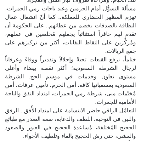
تلك الخيام، ومُراعاة ظروف كبار السن والعجزة.
مسألة التسوُّل أمام الحرمين وعند باحات رمي الجمرات،
تهزم المظهر الحضاري للمملكة.. كما أنّ انشغال عمال
النظافة بالصدقات يخصم من عطائهم.. على الحكومة أن
تقدم لهم حافزاً استثنائياً يجعلهم مُخلصين في عملهم،
ومُركِّزين على التقاط النفايات، أكثر من تركيزهم على
جمع الريالات.
ختاماً، نرفع القبعات تحيةً وإجلالاً وتقديراً ووفاءً وعرفاناً
لرجال الشرطة السعودية؛ أكثر نقطة بيضاء وأعلى
مستوى تعاون وخدمات في موسم الحج. الشرطة
السعودية بمسمياتها كافة: أمن الحرم، تأمين عرفات، أمن
مُخيّمات منى، شرطة رمي الجمرات، امتداد النفق والباحة
الأمامية للجمرات.
التعامُل الراقي حاضر الابتسامة على امتداد الأُفق.. الرفق
واللين في التوجيه، اللطف والدعابة، سعة الصدر مع طبائع
الحجيج المُختلفة، مُساعدة الحجيج في العبور والصعود
والمشي، حتى رش الحجيج بالماء وتلطيف الأجواء.