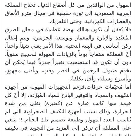
المهول من الوافدين من كل أصقاع الدنيا.. تحتاج المملكة
العربية السعودية إلى ثورة حقيقية في مجال مترو الأنفاق
والقطارات الكهربائية، وحتى التلفريك.
فلا يُعقل أن تكون هنالك نهضة عظيمة في مجال الطرق
المُعبّدة والإنارة والمعمار وتوسعة الحرمين، ويتم إغفال
ركن أساسي في البنية التحتية، هذا الأمر يعني شيئاً واحداً:
أنّ المملكة ستفاجأ يوماً بالزيادات المهولة للحجيج سنوياً،
دون أن تكون قد استصحبت تغييراً جذرياً فيما يُمكن أن
يخدم ضيوف الرحمن في أقصر وقتٍ، وبأدنى مجهودٍ،
وبأسرع وسيلة، وأقل تكلفةً.
أما مُخيّمات عرفات،فرغم التجهيزات المهولة من أجهزة
التكييف والسجاد والتوفير الباذخ للمياه المُبرّدة، إلا أنّ كل
خيمة منها كانت عبارة عن (كفتيرة) تغلي من شدة
الحرارة، وذلك بسبب أجهزة التكييف الصحراوية التي لم
تُناسب العدد المهول وطبيعة تصميم تلك الخيام..!! ينبغي
على المملكة أن تركن إلى المزيد من التجويد في تكييف