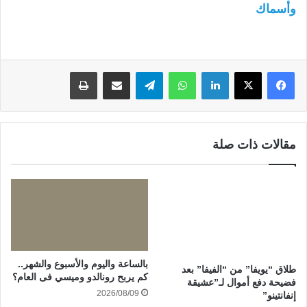
وأسماك
لينكدإن
واتساب
تيلقرام
مشاركة عبر البريد
طباعة
مقالات ذات صلة
بالساعة واليوم والأسبوع والشهر..
طلاق “يويفا” من “الفيفا” بعد
كم يربح رونالدو وميسي فى العام؟
فضيحة دفع أموال لـ”عشيقة
2026/08/09
إنفانتينو”