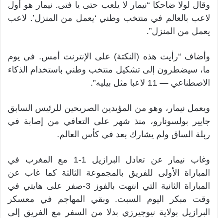
وقال لولا ضاحكا “نيمار لا يلعب حتى يا فتى. نيمار هو أول
لاعب بالعالم في ‌منتخب وطني ‘يعمل ​من المنزل’. لاعب
يعمل من المنزل”.
وأضاف “رأيت هذه (النكتة) على الإنترنت أمس. في ‌يوم
ما، سيضطرون إلى تشكيل ‌منتخب وطني باستخدام الذكاء
الاصطناعي — 11 لاعبا مثل بيليه”.
ويعمل نيمار، وهو من المؤيدين الصريحين للرئيس السابق
جايير بولسونارو، منذ شهر على التعافي من إصابة في
ربلة ‌الساق ولم يشارك بعد في كأس العالم.
وغاب نيمار عن تعادل البرازيل 1-1 مع المغرب ​في
المباراة الأولى للفريق بالمجموعة الثالثة كما غاب عن
المباراة الثانية التي انتهت بالفوز 3-صفر على هايتي في
وقت مبكر اليوم السبت. وبقي المهاجم في معسكر
البرازيل بولاية نيوجيرزي بدلا ​من السفر مع الفريق إلى