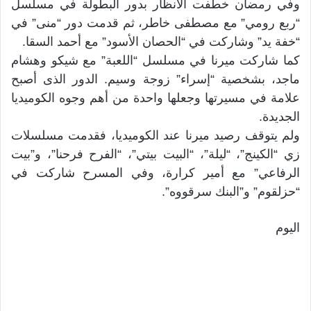
وفي رمضان خطفت الأنظار بدور البطولة في مسلسل
“ربع رومي” مع مصطفى خاطر، ثم قدمت دور “منى” في
“خفة يد” وشاركت في “الحصان الأسود” مع أحمد السقا.
كما شاركت ميرنا في مسلسل “اللعبة” مع شيكو وهشام
ماجد، بشخصية “إسراء” زوجة وسيم. الدور الذى أصبح
علامة في مسيرتها وجعلها واحدة من أهم وجوه الكوميديا
الجديدة.
ولم يتوقف رصيد ميرنا عند الكوميديا، فقدمت مسلسلات
زي “الكينج”، “ليلة”، “البيت بيتي”، “الفرح فرحنا”، و”بيت
الرفاعي” مع أمير كرارة، وفي المسرح شاركت في
“حزلقوم” و”البنك سرقووه”.
اليوم