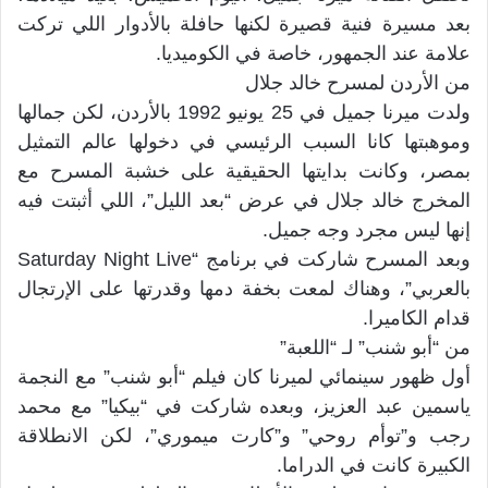
بعد مسيرة فنية قصيرة لكنها حافلة بالأدوار اللي تركت
علامة عند الجمهور، خاصة في الكوميديا.
من الأردن لمسرح خالد جلال
ولدت ميرنا جميل في 25 يونيو 1992 بالأردن، لكن جمالها
وموهبتها كانا السبب الرئيسي في دخولها عالم التمثيل
بمصر، وكانت بدايتها الحقيقية على خشبة المسرح مع
المخرج خالد جلال في عرض “بعد الليل”، اللي أثبتت فيه
إنها ليس مجرد وجه جميل.
وبعد المسرح شاركت في برنامج “Saturday Night Live
بالعربي”، وهناك لمعت بخفة دمها وقدرتها على الإرتجال
قدام الكاميرا.
من “أبو شنب” لـ “اللعبة”
أول ظهور سينمائي لميرنا كان فيلم “أبو شنب” مع النجمة
ياسمين عبد العزيز، وبعده شاركت في “بيكيا” مع محمد
رجب و”توأم روحي” و”كارت ميموري”، لكن الانطلاقة
الكبيرة كانت في الدراما.