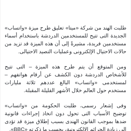
طلبت الهند من شركة «ميتا» تعليق طرح ميزة «واتساب»
الجديدة التى تتيح للمستخدمين الدردشة باستخدام أسماء
مستخدمين فريدة، مشيرةً إلى أن هذه الميزة قد تزيد من
حالات الاحتيال الإلكترونى وعمليات التصيد الاحتيالى.
ومن المتوقع أن يتم طرح هذه الميزة – التى تتيح
للأشخاص الدردشة دون الكشف عن أرقام هواتفهم –
لمستخدمى «واتساب» البالغ عددهم ثلاثة مليارات
مستخدم حول العالم خلال الأشهر القليلة المقبلة.
وفى إشعار رسمى، طلبت الحكومة من «واتساب»
توضيح الأسباب التى تحول دون اتخاذ إجراءات قانونية
ضدها بموجب القانون الهندى بسبب إطلاق ميزة قد تؤدى
إلى زيادة الجرائم الإلكترونية، بحسب ما ذكرته «BBC».