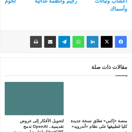
أعشاب ونباتات
رجيم وأنظمة غذائية
لحوم
وأسماك
لينكدإن
واتساب
تيلقرام
مشاركة عبر البريد
طباعة
مقالات ذات صلة
منصة «إكس» تطلق نسخة جديدة
لتحويل الأفكار إلى عروض
كليا لتطبيقها على نظام «أندرويد»
تقديمية.. OpenAI تدمج