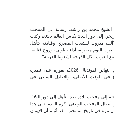
ة الشيخ محمد بن راشد، رسالة إلى المنتخب
المصري لكرة القدم والشعب المصري بعد التأهل التاريخي إلى دور الـ16 بكأس العالم 2026.وكتب
لف مبروك للشعب المصري وقيادته بتأهل
 العالم.. فرحة العرب اليوم مصرية، أداء بطولي، وروح قتالية،
يع العرب.. كل الفرحة لشعوبنا العربية”.
ونجح منتخب “الفراعنة” في الوصول إلى الدور ثمن النهائي لمونديال 2026، بفوزه على نظيره
لأسترالي بركلات الترجيح (4-2)، بعد التعادل (1-1) في الوقت الأصلي، والتعادل السلبي في
وكان الرئيس المصري عبد الفتاح السيسي قد وجه التهنئة إلى منتخب بلاده بعد التأهل إلى دور الـ16،
أبطال المنتخب الوطني لكرة القدم على هذا
إلى دور الـ16 لكأس العالم لأول مرة في تاريخ المنتخب. لقد أثبتم أن الإيمان