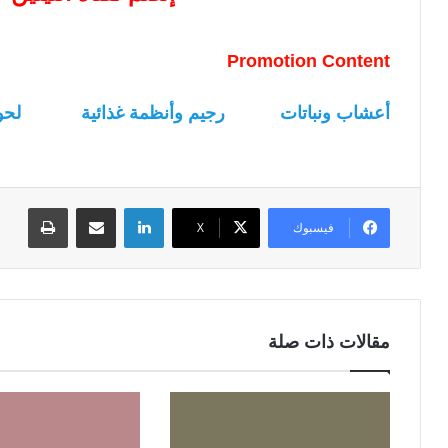
Promotion Content
أعشاب ونباتات
رجيم وأنظمة غذائية
لحو
لينكدإن
مشاركة عبر البريد
طباعة
فيسبوك
‫X
مقالات ذات صلة