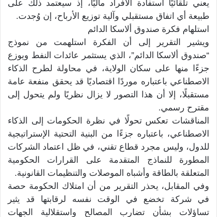
يعني تلقائيًا استفادة الأفراد ماليًا، إذ سيعتمد ذلك على
طبيعة أي اتفاق مستقبلي وآلية توزيع الأرباح، إن وُجدت.
استلهام فكرة صندوق ألاسكا الدائم
ويشير التقرير إلى أن الفكرة استلهمت من نموذج
“صندوق ألاسكا الدائم”، الذي يستثمر عائدات النفط ويوزع
جزءًا منها على سكان الولاية، في محاولة لطرح الذكاء
الاصطناعي باعتباره موردًا اقتصاديًا قد يحقق منفعة عامة
مستقبلًا، إلا أن هذا التصور لا يزال نظريًا ولم يتحول إلى
مقترح رسمي.
المناقشات تعكس تحولًا في نظرة الحكومات إلى الذكاء
الاصطناعي، باعتباره جزءًا من البنية التحتية الإستراتيجية
للدول، وليس مجرد قطاع تقني، في ظل اعتماد الشركات
المطورة للنماذج المتقدمة على القرارات الحكومية
المتعلقة بالطاقة وأشباه الموصلات والتنظيمات القانونية.
وفي المقابل، يحذر التقرير من أن امتلاك الحكومة حصة
في شركة تخضع في الوقت نفسه لرقابتها قد يثير
تساؤلات بشأن تضارب المصالح واستقلالية الجهات