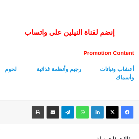
إنضم لقناة النيلين على واتساب
Promotion Content
أعشاب ونباتات
رجيم وأنظمة غذائية
لحوم
وأسماك
لينكدإن
واتساب
تيلقرام
مشاركة عبر البريد
طباعة