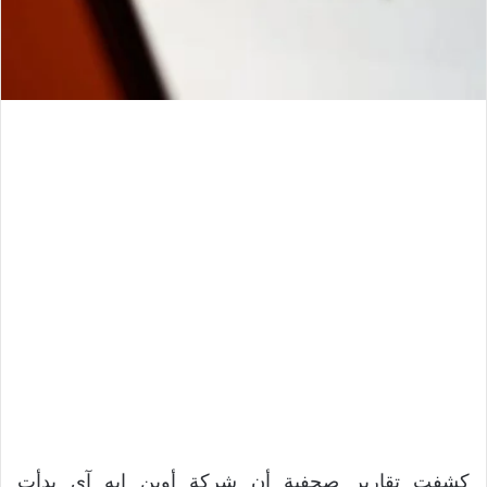
كشفت تقارير صحفية أن شركة أوبن إيه آي بدأت