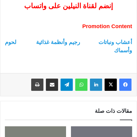
إنضم لقناة النيلين على واتساب
Promotion Content
أعشاب ونباتات
رجيم وأنظمة غذائية
لحوم
وأسماك
لينكدإن
واتساب
تيلقرام
مشاركة عبر البريد
طباعة
مقالات ذات صلة