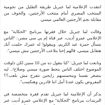
انتقدت الإعلامية لما جبريل طريقة التقليل من نجومية
المنتخب المصري أمام منتخب الأرجنتين، والخوف من
مقابلة نجم الأرجنتين العالمي ميسي.
وقالت لما جبريل خلال فقرتها ببرنامج “الحكاية” مع
الإعلامي عمرو أديب، عبر قناة إم بي سي مصر،: “الناس
بتسأل حمزة عبد الكريم، وبيقولوا له عمرك حلمت أنك
هتقابل ميسي، قالهم إحنا بنلاعب الأرجنتين مش ميسي”.
وتابعت لما جبريل: “كنا بنقول ده من 10 سنين لكن دلوقت
الموضوع اختلف الناس بتحط صورة ميسي وصلاح!.. ليه
بنصغر نفسنا وبنحسسهم رايحين نتفرج مش نلعب؟؟
المفروض يكون عندنا أمل اننا قادرين وهنكسب”.
يذكر أن الإعلامية لما جبريل تقدم فقرة متخصصة في
التريندات ببرنامج “الحكاية” مع الإعلامي عمرو أديب عبر