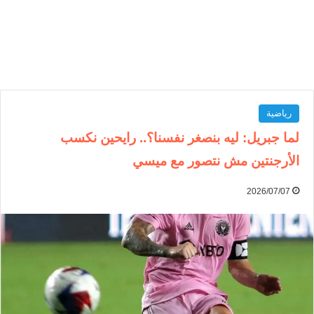
رياضية
لما جبريل: ليه بنصغر نفسنا؟.. رايحين نكسب
الأرجنتين مش نتصور مع ميسي
2026/07/07