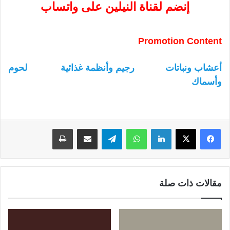
إنضم لقناة النيلين على واتساب
Promotion Content
أعشاب ونباتات
رجيم وأنظمة غذائية
لحوم
وأسماك
لينكدإن
واتساب
تيلقرام
مشاركة عبر البريد
طباعة
مقالات ذات صلة