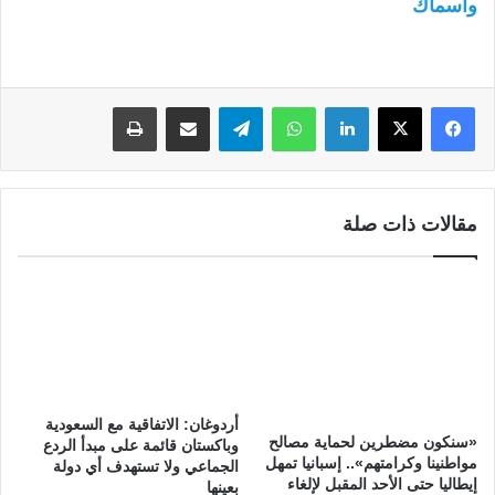
وأسماك
لينكدإن
واتساب
تيلقرام
مشاركة عبر البريد
طباعة
مقالات ذات صلة
أردوغان: الاتفاقية مع السعودية
«سنكون مضطرين لحماية مصالح
وباكستان قائمة على مبدأ الردع
مواطنينا وكرامتهم».. إسبانيا تمهل
الجماعي ولا تستهدف أي دولة
إيطاليا حتى الأحد المقبل لإلغاء
بعينها