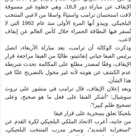
الإيقاف عن مباراة دور الـ16، وهي خطوة غير مسبوقة
لاقت استحسان ترامب واستياءً واسعًا من لاعبي المنتخب
البلجيكي. ويبدو أنها المرة الأولى منذ عام 1962 التي لا
تُسفر فيها البطاقة الحمراء خلال كأس العالم عن إيقاف
لاعب.
وذكرت الوكالة أن ترامب، بعد مباراة الأربعاء، اتصل
برئيس الفيفا جياني إنفانتينو، طالبًا من الفيفا مراجعة قرار
الإيقاف، وفقًا لمصدر مطلع على المكالمة تحدث شريطة
عدم الكشف عن هويته لأنه غير مخول بالتصريح علنًا في
هذا الشأن.
وبعد إعلان الإيقاف، قال ترامب في منشور على تروث
سوشيال: “أشكر الفيفا على فعل ما هو صحيح، وعلى
تصحيح ظلم كبير!”.
بلجيكا تعلق بسخرية على قرار فيفا
من جانبه، أعرب الاتحاد الملكي البلجيكي لكرة القدم عن
“استغرابه الشديد”، وسخر مدرب المنتخب البلجيكي،