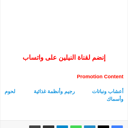
إنضم لقناة النيلين على واتساب
Promotion Content
أعشاب ونباتات
رجيم وأنظمة غذائية
لحوم
وأسماك
لينكدإن
واتساب
تيلقرام
مشاركة عبر البريد
طباعة