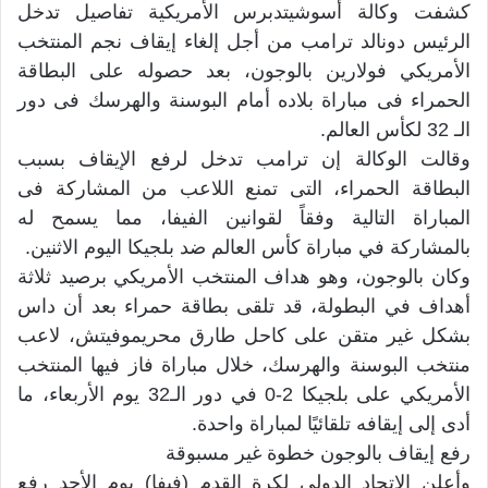
كشفت وكالة أسوشيتدبرس الأمريكية تفاصيل تدخل
الرئيس دونالد ترامب من أجل إلغاء إيقاف نجم المنتخب
الأمريكي فولارين بالوجون، بعد حصوله على البطاقة
الحمراء فى مباراة بلاده أمام البوسنة والهرسك فى دور
الـ 32 لكأس العالم.
وقالت الوكالة إن ترامب تدخل لرفع الإيقاف بسبب
البطاقة الحمراء، التى تمنع اللاعب من المشاركة فى
المباراة التالية وفقاً لقوانين الفيفا، مما يسمح له
بالمشاركة في مباراة كأس العالم ضد بلجيكا اليوم الاثنين.
وكان بالوجون، وهو هداف المنتخب الأمريكي برصيد ثلاثة
أهداف في البطولة، قد تلقى بطاقة حمراء بعد أن داس
بشكل غير متقن على كاحل طارق محريموفيتش، لاعب
منتخب البوسنة والهرسك، خلال مباراة فاز فيها المنتخب
الأمريكي على بلجيكا 2-0 في دور الـ32 يوم الأربعاء، ما
أدى إلى إيقافه تلقائيًا لمباراة واحدة.
رفع إيقاف بالوجون خطوة غير مسبوقة
وأعلن الاتحاد الدولي لكرة القدم (فيفا) يوم الأحد رفع