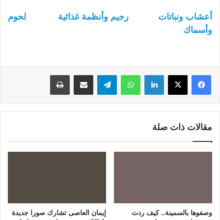
أعشاب ونباتات
رجيم وأنظمة غذائية
لحوم
وأسماك
لينكدإن
واتساب
تيلقرام
مشاركة عبر البريد
طباعة
مقالات ذات صلة
وصفوها بالسمينة.. كيف ردت
إيمان العاصى تشارك صورا جديدة