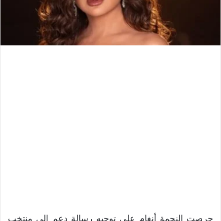
حرصت النجمة أنغام على توجيه رسالة دعم إلى منتخب