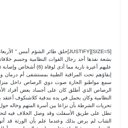
[SIZE=5][JUSTIFY]حلق طائر الشؤم أمس 
بشعة نفذها أحد رجال القوات النظامية وحسم خلافاته
سمع مواطنو الحارة صوت دوي الرصاص داخل منزل
الرصاص الذي أطلق كان على أجساد بعض أفراد الأس
النظامية وكان يحمل في يده بندقية كلاشنكوف أعتقد ب
تحريات الشرطة بأن نزاعا بين أسرة المتهم وخاله حو
تطل على طريق الأسفلت وقد وصل الخلاف فيه لتحد
الشاب لم يرض بذلك وعندما علم بأن الورثة قد أت