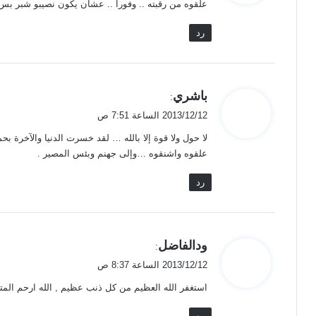
علقوه من رقبته .. وفورا .. عشان يكون نصيبو شبر بس
ل
رد
ي
باشري
:
ق
2013/12/12 الساعة 7:51 ص
و
لا حول ولا قوة إلا بالله … لقد خسرت الدنيا والآخر
ل
علقوه واشنقوه …وإلى جهنم وبئس المصير .
رد
ي
ودالفاضل
:
ق
2013/12/12 الساعة 8:37 ص
و
استغفر الله العظيم من كل ذنب عظيم , الله ارحم المت
ل