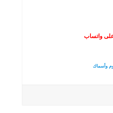
 على واتساب
م وأسماك