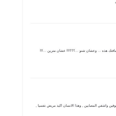
ة بحماقتك هذه … وعشان شنو …؟؟؟!!! عشان مترين …!!!
وفين واشفي المصابين , وهذا الانسان اكيد مريض نفسيا ,