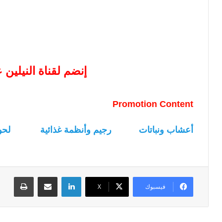
إنضم لقناة النيلين
Promotion Content
أعشاب ونباتات
رجيم وأنظمة غذائية
لحو
لينكدإن
مشاركة عبر البريد
طباعة
فيسبوك
‫X