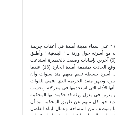
” الأربعاء ” على سماء مدينة أمبدة في أعقاب جريمة
 مع أسرته حول ورثة بـ ” البندقية ” وأطلق
عليهم أعيرة نارية مما أدى لوفاة (6) أشخاص وإصابة (5) آخرين بإصابات وصفت بالخطيرة استدعت
إبقاؤهم تحت المراقبة الطبية بمستشفى أم درمان ووقع الحادث بمنطقة أميدة الحارة (16) عندما
 أسرة بسيطة تقيم معهم منذ سنوات وأن
رة وظهر منفذ الجريمة الذي ينتمي للقوات
أنها الأداة التي استخدمها في معركته وبحسب
ل مترين في منزل ورثة قد حكمت بها المحكمة
يد حق كل منهم عن طريق المحكمة بيد أن
وا بموظف من المساحة وعمال لبناء الفاصل