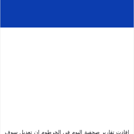
افادت تقارير صحفية اليوم في الخرطوم ان تعديل سوف