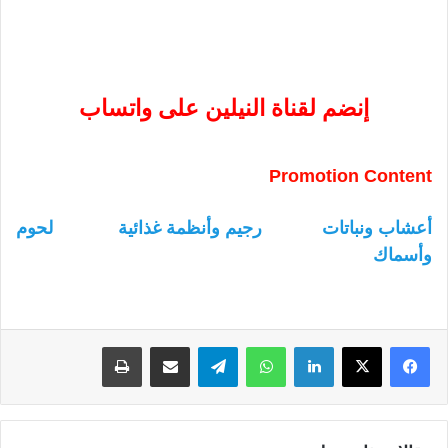
إنضم لقناة النيلين على واتساب
Promotion Content
أعشاب ونباتات
رجيم وأنظمة غذائية
لحوم
وأسماك
لينكدإن
واتساب
تيلقرام
مشاركة عبر البريد
طباعة