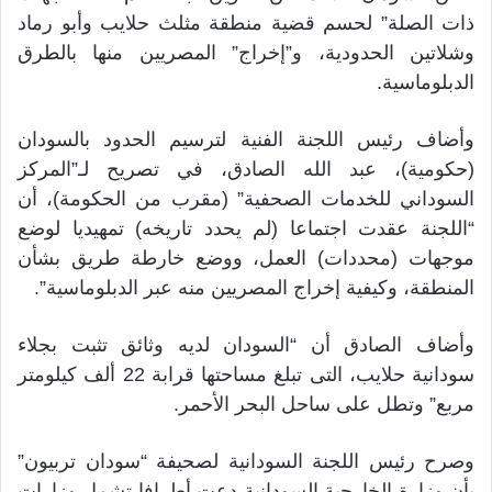
ذات الصلة” لحسم قضية منطقة مثلث حلايب وأبو رماد
وشلاتين الحدودية، و”إخراج” المصريين منها بالطرق
الدبلوماسية.
وأضاف رئيس اللجنة الفنية لترسيم الحدود بالسودان
(حكومية)، عبد الله الصادق، في تصريح لـ”المركز
السوداني للخدمات الصحفية” (مقرب من الحكومة)، أن
“اللجنة عقدت اجتماعا (لم يحدد تاريخه) تمهيديا لوضع
موجهات (محددات) العمل، ووضع خارطة طريق بشأن
المنطقة، وكيفية إخراج المصريين منه عبر الدبلوماسية”.
وأضاف الصادق أن “السودان لديه وثائق تثبت بجلاء
سودانية حلايب، التى تبلغ مساحتها قرابة 22 ألف كيلومتر
مربع” وتطل على ساحل البحر الأحمر.
وصرح رئيس اللجنة السودانية لصحيفة “سودان تربيون”
بأن وزارة الخارجية السودانية دعت أطرافا تشمل وزارات