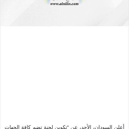
أعلن السودان، الأحد، عن “تكوين لجنة تضم كافة الجهات