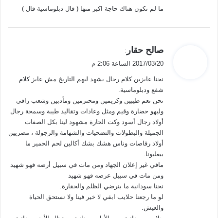
ما لم تكون هناك حاجة اكبر منها ( قال دبلوماسية قال )
ي
صالح حقار
:
ق
2017/03/20 الساعة 2:06 م
و
نحنا عايزين كلام رجال يشهد ليهم التاريخ مش عايز كلام
ل
شفع ودبلوماسية.
نحن نعم طيبين وكريمين ومحترمين ومأدبين وشعب راقي
وليهو حضارة وقيم ومثل وعادات وتقاليد طيبة وسمحة رجال
أولاد رجال أسود وكت الحارة مشهود لينا بكل الصفات
الجميلة والبطولات والتضحيات والشهامة والرجولة ، مصريين
أولاد رقاصات وناس هشك بشك أكالين لحم الحمير ما
بيغلبونا.
مافي غير إعلان الجهاد ومن مات في سبيل أرضه فهو شهيد
ومن مات في سبيل عرضه فهو شهيد
نحنا سودانية ما بنرضي الظلم والحقارة.
لو ما رجعنا حلايب ابقي لا خير فينا ولا نستحق الحياة
والعيش.