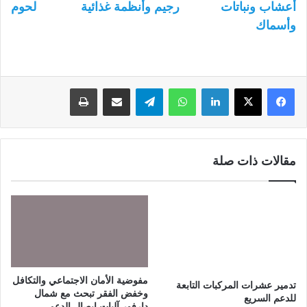
أعشاب ونباتات
رجيم وأنظمة غذائية
لحوم
وأسماك
لينكدإن
واتساب
تيلقرام
مشاركة عبر البريد
طباعة
مقالات ذات صلة
مفوضية الأمان الاجتماعي والتكافل
تدمير عشرات المركبات التابعة
وخفض الفقر تبحث مع شمال
للدعم السريع
دارفور آليات إيصال الدعم