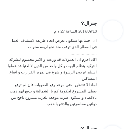
ل
ي
جنرال?
:
ق
2017/09/18 الساعة 7:27 م
و
ان اجتماعها سيكون بغرض ايجاد طريقة لاستئناف العمل
ل
في المطار الذي توقف منذ نحو اربعة سنوات
………………….
اكاد اجزم ان العمولات قد وزعت و الامر محسوم للشركة
التركية بنظام البوت و كل واحد من الذين لا لدنيا قد عملوا
استلم عربون الرشوة و شرع في تمرير القرارات و اقناع
المساكين
لماذا لا تنتظروا حتى موعد رفع العقوبات فان لم ترفع
نعطي المشروع لحكومة كوريا الشمالية و ندفع لهم ذهب
بالاقصاد و ستكون ضربة موجعة للغرب مشروع ناجح بين
دولتين محاصرتين والدفع بالذهب
ي
جنرال?
: