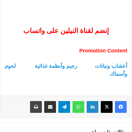
إنضم لقناة النيلين على واتساب
Promotion Content
أعشاب ونباتات
رجيم وأنظمة غذائية
لحوم
وأسماك
لينكدإن
واتساب
تيلقرام
مشاركة عبر البريد
طباعة