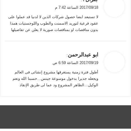
ق
2017/09/18 الساعة 7:42 م
و
لا تستبعد ايضا حصول شركات الذين لا لدنيا قد عملوا على
ل
عقود فرعية لتوريد الاسمنت والطوب واللوجستيات همذا
بدون مناقصات او بمناقصات صورية لا يعلن عن تفاصيلها
ي
ابو عبدالرحمن
:
ق
2017/09/19 الساعة 6:59 ص
و
أطول فترة زمنية يستغرقها مشروع إنشائى فى العالم
ل
ويجعله جديرا بدخول موسوعة جينس…حسبنا الله ونعم
الوكيل…الظاهر المشروع ود عما لى طريق الإنقاذ