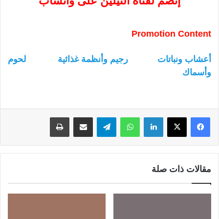
إنضم لقناة النيلين على واتساب
Promotion Content
أعشاب ونباتات
رجيم وأنظمة غذائية
لحوم
وأسماك
لينكدإن
واتساب
تيلقرام
مشاركة عبر البريد
طباعة
مقالات ذات صلة