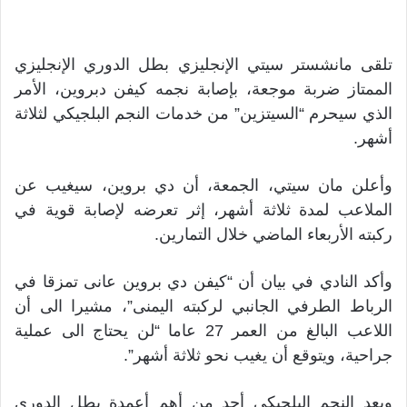
تلقى مانشستر سيتي الإنجليزي بطل الدوري الإنجليزي
الممتاز ضربة موجعة، بإصابة نجمه كيفن دبروين، الأمر
الذي سيحرم “السيتزين” من خدمات النجم البلجيكي لثلاثة
أشهر.
وأعلن مان سيتي، الجمعة، أن دي بروين، سيغيب عن
الملاعب لمدة ثلاثة أشهر، إثر تعرضه لإصابة قوية في
ركبته الأربعاء الماضي خلال التمارين.
وأكد النادي في بيان أن “كيفن دي بروين عانى تمزقا في
الرباط الطرفي الجانبي لركبته اليمنى”، مشيرا الى أن
اللاعب البالغ من العمر 27 عاما “لن يحتاج الى عملية
جراحية، ويتوقع أن يغيب نحو ثلاثة أشهر”.
ويعد النجم البلجيكي أحد من أهم أعمدة بطل الدوري