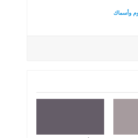
م وأسماك