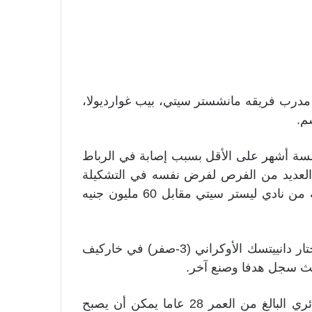
درب فريقه مانشستر سيتي، بيب غوارديولا،
م.
خمسة أشهر على الأقل بسبب إصابة في الرباط
 العديد من الفرص لفرض نفسه في التشكيلة
هذا الموسم بعدما عانى الموسم الماضي عقب انتقاله من نادي ليستر سيتي مقابل 60 مليون جنيه
وتألق محرز بشكل لافت الأربعاء في المباراة ضد شاختار دانييتسك الأوكراني (3-صفر) في خاركيف
يث سجل هدفا وصنع آخر.
وأعرب غوارديولا عن اعتقاده بأن قائد المنتخب الجزائري البالغ من العمر 28 عاما يمكن أن يصبح