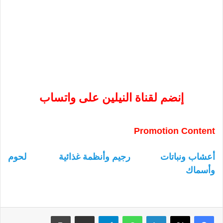
إنضم لقناة النيلين على واتساب
Promotion Content
أعشاب ونباتات
رجيم وأنظمة غذائية
لحوم
وأسماك
لينكدإن
واتساب
تيلقرام
مشاركة عبر البريد
طباعة