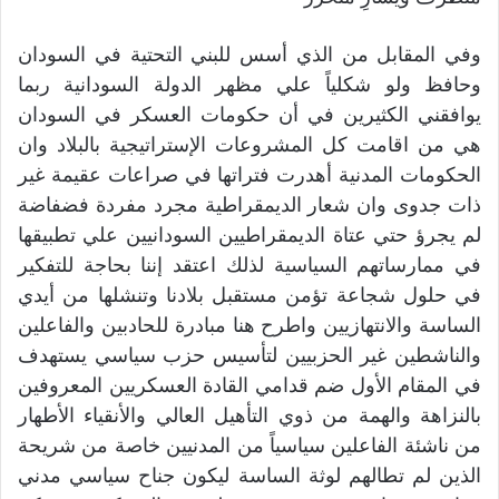
وفي المقابل من الذي أسس للبني التحتية في السودان
وحافظ ولو شكلياً علي مظهر الدولة السودانية ربما
يوافقني الكثيرين في أن حكومات العسكر في السودان
هي من اقامت كل المشروعات الإستراتيجية بالبلاد وان
الحكومات المدنية أهدرت فتراتها في صراعات عقيمة غير
ذات جدوى وان شعار الديمقراطية مجرد مفردة فضفاضة
لم يجرؤ حتي عتاة الديمقراطيين السودانيين علي تطبيقها
في ممارساتهم السياسية لذلك اعتقد إننا بحاجة للتفكير
في حلول شجاعة تؤمن مستقبل بلادنا وتنشلها من أيدي
الساسة والانتهازيين واطرح هنا مبادرة للحادبين والفاعلين
والناشطين غير الحزبيين لتأسيس حزب سياسي يستهدف
في المقام الأول ضم قدامي القادة العسكريين المعروفين
بالنزاهة والهمة من ذوي التأهيل العالي والأنقياء الأطهار
من ناشئة الفاعلين سياسياً من المدنيين خاصة من شريحة
الذين لم تطالهم لوثة الساسة ليكون جناح سياسي مدني