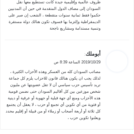
ظروف عالمية وإقليمية جيدة كانت تستطيع معها نقل
السودان إلى مصاف الدول المتقدمة في حين أن المدنيين
حكموا فقط ثمانية سنوات متقطعة ، الشعب إن صبر على
الديمقراطية وإلتزما بها فسوف تكون هنالك دولة مستقرة
وتنمية مستدامة ومشاريع ناجحة
ي
أبوملك
:
ق
2019/10/29 الساعة 8:39 ص
و
مصائب السودان كله من العسكر وهذه الأحزاب الكثيرة ،
ل
لذلك يجب ان يكون هنالك قانون للاحزاب يلزم كل جماعة
تريد تأسيس حزب سياسي أن لا تقل عضويتها عن مليون
شخص موزعين بين كل أقاليم السودان حتى نضمن قومية
هذه الأحزاب ومنع أي جهة قبلية أو جهوية أو عرقية أو دينية
أو فئوية من أي تكوين أي تجمع أو حزب ، لا يعقل أن يجتمع
كل ثلاثة أو أربعة أصحاب أو زملاء أو من قبيلة أو إقليم محدد
ويعلنوا تكوين حزب ،