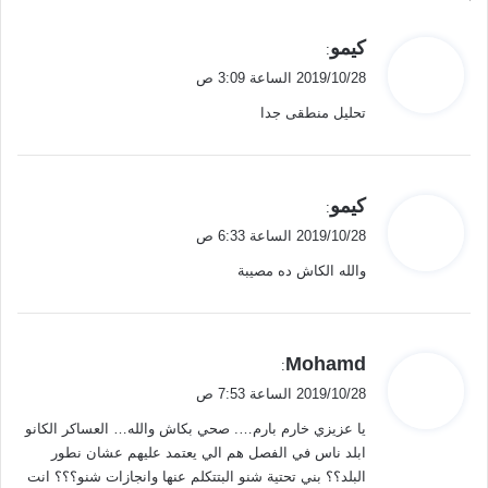
ي
كيمو
:
ق
2019/10/28 الساعة 3:09 ص
و
تحليل منطقى جدا
ل
ي
كيمو
:
ق
2019/10/28 الساعة 6:33 ص
و
والله الكاش ده مصيبة
ل
ي
Mohamd
:
ق
2019/10/28 الساعة 7:53 ص
و
يا عزيزي خارم بارم…. صحي بكاش والله… العساكر الكانو
ل
ابلد ناس في الفصل هم الي يعتمد عليهم عشان نطور
البلد؟؟ بني تحتية شنو البتتكلم عنها وانجازات شنو؟؟؟ انت