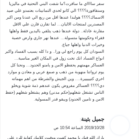
سفر سااااي ما سافرت؟ما شفت البني التحتية في ماليزيا
وسنقافورة؟؟؟؟ الي كانو لحدي التمانينات بعتمدو علي صيد
الاسماك؟؟؟؟ هولندا عندها اقل من ربع الي عندنا ومن اكبر
المصدرين لمنتجات الالبان… لما تقارن قارن علي الاقل
مقارنة عادلة.. دولة عندها ذهب يتلقي باليدين فقط واهلها
فقراء وحكومتها متسولة… عندها نهر جاري وارض خصبة
وخيرات الدنيا واهلها جياع.
السودان كل يوم راجع لي ورا.. و دا كله بسبب الفساد واكبر
انواع الفساد انك تخت زول في المكان الغير مناسبة…
العساكر مهمتهم يحفظو الامن و يامنو الحدود… ونحنا كل
يوم ثرواتنا منهوبة من ذهب و صمغ عربي و معادن و موارد
اخري كتيييييرة…. وين الجيش والشرطة من اهم مهماته
دي؟؟؟؟ العساكر مفروض يكون عندهم ذمة شوية ويخلو
الناس تشتغل شغلهم(حكم مدني) وهم يشتغلو شغلهم (حفظ
الامن و تامين الحدود) ويبقو قدر المسولية.
ي
جميل بثينة
:
ق
2019/10/28 الساعة 10:54 ص
و
بارك الله فيك يا محمد كفيت ووفيت كلامك كفاية للرد علي