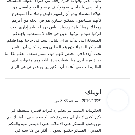
يكون مدني وقوامه خيرة رجالنا من خبراء القوات المسلحة
والخارجي والداخلي شوفو كيف يزبطو الوضع أفضل من
هؤلاء النشطاء يبدو أن راسهم دايش وفعلا بدأ الموضوع
كأنهم يتسابقون لتمكين يساري هم في عجلة من أمرهم
وهذا لا يهمنا كعامة وسواد الناس يهمنا تنظيم إداري بحت
اتركوا سيداو اتركوا الدين في حالة لا تستفذونا باجندكم
المتسخة التي بدأت تتراي للناس لسنا في حاجة لهذا فليقم
العساكر القدماء بدورهم الوطني وسيروا كيف أن الناس
تحب أولادنا في الجيش كلهم دون تمييز سنقف معكم بكل ما
نملك فهم ادري منا بشعاب هذة البلاد وهم مقبولين لدي
الغالبية العظمى أعتقد أن الكتير ين يوافقونني في الرأي
ي
أبوملك
:
ق
2019/10/29 الساعة 8:33 ص
و
الحكومات المدنية لم تحكم إلا فترات قصيرة متقعطة لم
ل
تكن تكفي لانجاز أي مشروع كبير أو صغير حتى ، أمثالك هم
من يشجع العسكر على الانقلاب على الديمقراطية والحكم
المدني ، العسكر حكمو السودان أكثر من 52 سنة في