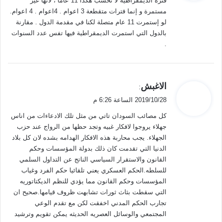
فترة الديمقراطية لا تحسب هكذا 11 عاما ، لأنها غير
ل
مستمرة و إنما فترات متقطعة 3 اعوام . 4اعوام . 4 اعوام.
لو إستمرت 11 عام متصلة لكنا في مقدمة الدول . مقارنة
بالدول التي استمرت الديمقراطية فيها تفس عدد السنوات
.
ي
الاغبش
:
ق
2019/10/28 الساعة 6:26 م
و
كل مصائب السودان تاتي من مثل تلك الادعاءات من اناس
ل
جهلاء يروجوا لافكار غبيه وتجد حظها من الرواج عند حزب
الجهلاء. يجب محاربة هذه الافكار الهدامه بشده لان كل بلاد
الدنيا التي تقدمت كان ذلك بدولة المؤسسات وحكم
القانون والاستقرار السياسي الناتج عن التداول السلمي
للسلطه.الحكم العسكري يعني تلقائيا حكم الفرد وغياب
المؤسسات وحكم القانون مما يؤدي للنظم الديكتاتوريه
التي سقطت بثاث ثورات تشابهت ظروف قيامها.صحيح ان
تجارب الحكم المدني اخفقت لكن مع تقدم الوعي
المجتمعي والوسائل العصريه الحديثه يمكن تقويم وترشيد