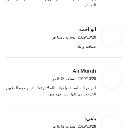
ل
البكاش
ي
ابو احمد
:
ق
2019/10/28 الساعة 8:23 ص
و
صدقت والله
ل
ي
Ali Murah
:
ق
2019/10/28 الساعة 8:45 ص
و
اخرص الله لسانك يا زباله الله لا توفقك دنيا وآخره الملايين
ل
الخرجت دي كلها إنت افهم منها
ي
باهي
:
ق
2019/10/28 الساعة 9:42 ص