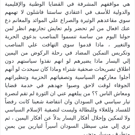
هي مواقفهم المشرفة في القضايا الوطنية والإقليمية
والدولية للأسف في اعتقادي ساستنا فاشلون لا تهمهم
سوي مقاعدهم الوثيرة والصراع علي الموائد والمغانم دع
عنك افعال من لم تحضر ولم تعايش تجاربهم انظر لمن
حولنا اليوم من ساسة تنسموا المناصب بدعوي الحرية
والتغيير ، ماذا قدموا سوي التهافت علي المناصب
وتكريس التمكين المضاد في رحلة الركوض من اليمين
إلي اليسار ماذا يضيرهم لو انهم نفذوا سياستهم دون
اطلاق تصريحات صحفية شتراء وماذا كان سيحدث لو أنهم
أجلوا معاركهم السياسية وتصفياتهم الحزبية وتنظيراتهم
الجوفاء لوقت لاحق وصبوا جهدهم في خدمة قضايا
ومعاش الناس ؟؟ من يبلغهم عني ان الثورة لم تقم لنصرة
تيار سياسي في السودان وان انتفاضة شعبنا كانت رفضاً
للفساد وللغلاء وللبطالة وليست لتصفية الإسلام السياسي
ولا لتمكين وإحلال أفكار اليسار بدلاً عن أفكار اليمين ، ثم
تري إلي متى سيظل السودان أسيراً لتيارين بين يمينٍ
متطرف ويسارِ متحرر