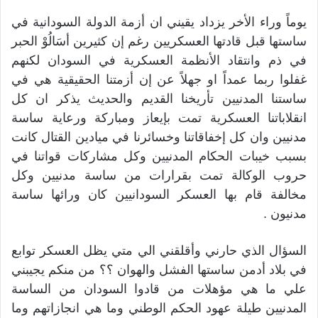
يوماً وراء الأخر يزداد يقيني ان أزمة الدولة السودانية في
ساستها قبل قادتها العسكريين رغم إن كثيرين أسَالُوْ الحبر
في ذم وانتقاد الأنظمة العسكرية في السودان لكنهم
غفلوا ربما عمداً او جهلاً عن إن أزمتنا الحقيقية هي في
ساستنا المدنيين تأريخنا القديم والحديث يذكر ان كل
انقلاباتنا العسكرية تمت بإيعاز ومباركة ورعاية ساسة
مدنيين وان كل إخفاقاتنا وخسائرنا في ميادين القتال كانت
بسبب خيبات الحكام المدنيين وكل مشاركات قواتنا في
حروب الوكالة تمت بقرارات من ساسة مدنيين وكل
مخالفة قام بها العسكر السودانيين كان ورائها ساسة
مدنيون .
السؤال الذي حارني وأقلقني الي متي يظل العسكر توابع
في بلاد أدمن ساستها الفشل والهوان ؟؟ من منكم يجيبني
علي ما هي مؤهلات من قادوا السودان من الساسة
المدنيين طيلة عهود الحكم الوطني وما هي انجازاتهم وما