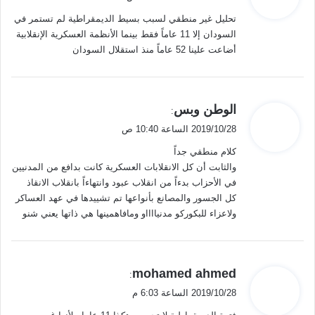
و
تحليل غير منطقي لسبب بسيط الديمقراطية لم تستمر في
ل
السودان إلا 11 عاماً فقط بينما الأنظمة العسكرية الإنقلابية
أضاعت علينا 52 عاماً منذ استقلال السودان
ي
الوطن وبس
:
ق
2019/10/28 الساعة 10:40 ص
و
كلام منطقي جداً
ل
والثابت أن كل الانقلابات العسكرية كانت بدافع من المدنيين
في الأحزاب بدءاً من انقلاب عبود وانتهاءاً بانقلاب الانقاذ
كل الجسور والمصانع بأنواعها تم تشييدها في عهد العساكر
ولاعزاء للبكوركو مدنيااااو ومافاهمينها هي ذاتها يعني شنو
ي
mohamed ahmed
:
ق
2019/10/28 الساعة 6:03 م
و