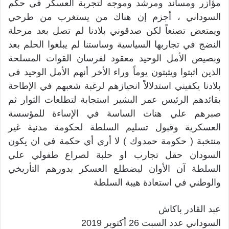
مؤازر ومساند ومرشد وموجه لتجربة العسكر في حكم
السوداني ، أجزم إن هناك من يستغرب من طرحي
ويمتعض تصنعاً لكن صدقوني بلادنا لم تصل بعد مرحلة
النضج في تجاربها السياسية وساستنا لم يبلغوا الحلم بعد
وبصيص الأمل الوحيد معقود لفرسان القوات المسلحة
الذين اثبتوا ويثبتون يوماً وراء الأخر أنهم الأمل الوحيد في
بلادنا يكفيني استدلالاً انحيازهم لرغبة شعبهم في الإطاحة
بقائدهم الرئيس عمر البشير استجابة لتطلعات الثوار ثم
صبرهم علي هنات الساسة في الإساءة للمؤسسة
العسكرية وقبول تسليم السلطة لحكومة مدنية غير
منتخبة ( حكومة حمدوك ) لا أري أي حكمة في ان يكون
السودان حقل تجارب او حلبة لصراع طفولي علي
السلطة آن الأوان ليضطلع العسكر بدورهم التأريخي
والوطني في استعادة هيبة السلطة
عبد القادر باكاش
السوداني عدد السبت 26 أكتوبر 2019