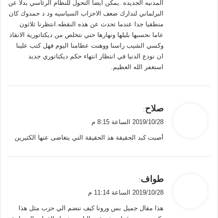
المدنيه الجديده .يمكن ايضا التحول للنظام الرئاسي بدلا عن
البرلماني لتدارك ضعف الاحزاب السياسيه ود د حمدوك كان
منطقيا جدا عندما تحدث عن هذه النقطه.انتظرنا ثلاثون
عاما نحسبها بليلها ونهارها حتي نتخلص من ديكتاتورية الانقاذ
وكسي الشيب راسنا ووهنت عظامنا اليوم فهل كتب علينا
ان نودع الدنيا في انتظار انتهاء حكم ديكتاتوري جديد
استغفر الله العظيم.
ي
صلاح
:
ق
2019/10/28 الساعة 8:15 م
و
أصبت كبد الحقيقة هذ الحقيقة التي يتغاضى عنها الكثيرين
ل
ي
طواف
:
ق
2019/10/28 الساعة 11:14 م
و
هذا مقال جميل بس ورونا كيف ننضم الي حزب مثل هذا
ل