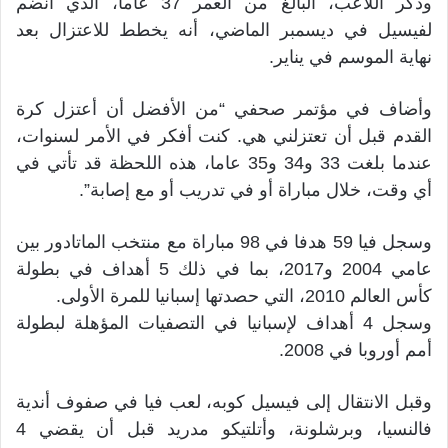
وذكر اللاعب، البالغ من العمر 37 عاما، الذي انضم
لفيسيل في ديسمبر الماضي، أنه يخطط للاعتزال بعد
نهاية الموسم في يناير.
وأضاف في مؤتمر صحفي “من الأفضل أن أعتزل كرة
القدم قبل أن تعتزلني هي. كنت أفكر في الأمر لسنوات،
عندما بلغت 33 و34 و35 عاما، هذه اللحظة قد تأتي في
أي وقت، خلال مباراة أو في تدريب أو مع إصابة”.
وسجل فيا 59 هدفا في 98 مباراة مع منتخب الماتادور بين
عامي 2004 و2017، بما في ذلك 5 أهداف في بطولة
كأس العالم 2010، التي حصدتها إسبانيا للمرة الأولى.
وسجل 4 أهداف لإسبانيا في التصفيات المؤهلة لبطولة
أمم أوروبا في 2008.
وقبل الانتقال إلى فيسيل كوبه، لعب فيا في صفوف أندية
فالنسيا، وبرشلونة، وأتلتيكو مدريد قبل أن يقضي 4