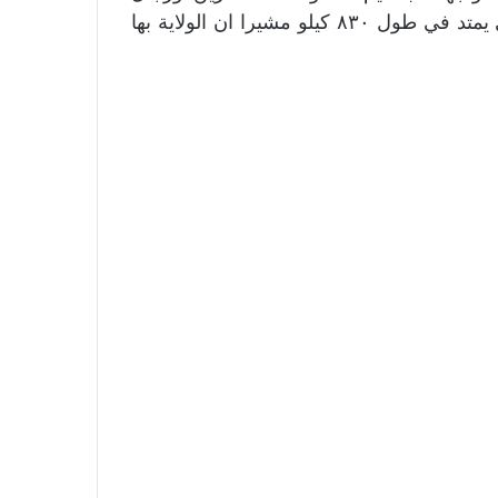
الاعمال والمال للاستثمار في ساحل البحر الأحمر الذي يمتد في طول ٨٣٠ كيلو مشيرا ان الولاية بها