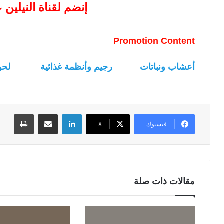
إنضم لقناة النيلين
Promotion Content
أعشاب ونباتات
رجيم وأنظمة غذائية
لحو
لينكدإن
مشاركة عبر البريد
طباعة
فيسبوك
‫X
مقالات ذات صلة