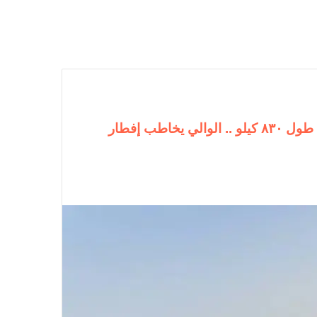
دعا للاستثمار في ساحل البحر الأحمر الذي يمتد في طول ٨٣٠ كيلو .. الوالي يخاطب إفطار