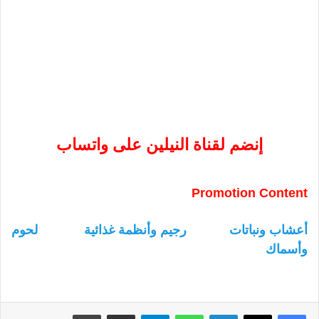
إنضم لقناة النيلين على واتساب
Promotion Content
أعشاب ونباتات
رجيم وأنظمة غذائية
لحوم
وأسماك
لينكدإن
واتساب
تيلقرام
مشاركة عبر البريد
طباعة