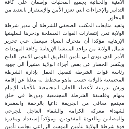
الأمنية والجنائية بجميع المحليات وإطمأن علي كافة
التدابير والإجراءات التي تعزز الأمن والإستقرار بالعديد من
المحاور.
وتفيد متابعات المكتب الصحفي للشرطة أن مدير شرطة
الولاية ثمن إنتصارات القوات المسلحة ودحرها للمليشيا
الإرهابية مؤكدا أن متحرك الصياد سيعمل علي تحرير
شمال الولاية من تواجد المليشيا الإرهابية وكافة المهددات
الأمر الذي يودي الي تأمين الطريق القومي الابيض الدلنج
ويكسر الحصار عن بعض أجزاء الولاية مشيراً الي جهود
رئاسة قوات الشرطة لتفعيل العمل بإدارة الشرطة
المجتمعية بالولاية حسب ماهو مخطط له معلنا عن إقامة
ورش تدريبية لأعضاء اللجان المجتمعية بالأحياء للإلمام
بمهام وفلسفة الشرطة المجتمعية ودورها في خلق
مجتمع معافي من الجريمة داعيا بالرحمة والمغفرة
لشهداء معركة الكرامة والشفاء العاجل للجرحي
والمصابين وبالعودة للمفقودين، ومؤكداً إستعداد ومقدرة
قوة شرطة الولاية لتأمين الموسم الزراعي بجانب تأمين