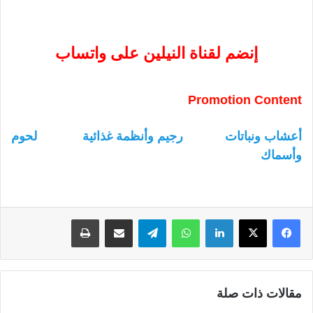
إنضم لقناة النيلين على واتساب
Promotion Content
أعشاب ونباتات
رجيم وأنظمة غذائية
لحوم
وأسماك
لينكدإن
واتساب
تيلقرام
مشاركة عبر البريد
طباعة
مقالات ذات صلة