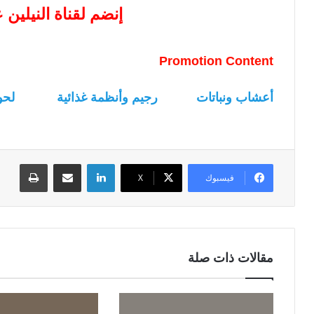
إنضم لقناة النيلين
Promotion Content
أعشاب ونباتات
رجيم وأنظمة غذائية
لحو
لينكدإن
مشاركة عبر البريد
طباعة
فيسبوك
‫X
مقالات ذات صلة