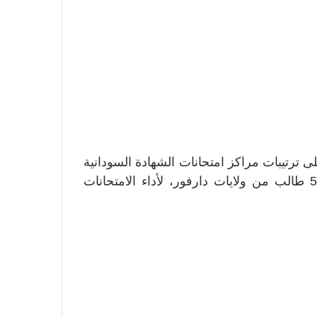
لى ترتيبات مراكز امتحانات الشهادة السودانية
المؤجلة للعام 2024 والمراكز المخصصة لجلوس 500 طالب من ولايات دارفور، لأداء الامتحانات