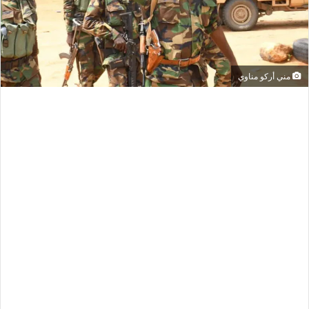
مني أركو مناوي