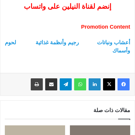
إنضم لقناة النيلين على واتساب
Promotion Content
أعشاب ونباتات
رجيم وأنظمة غذائية
لحوم
وأسماك
لينكدإن
واتساب
تيلقرام
مشاركة عبر البريد
طباعة
مقالات ذات صلة