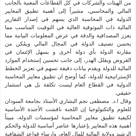
من الهيئات والشركات في كل القطاعات المعنية بالجانب
المالي والمحاسبي، مشيراً إلى أهمية تطبيق المعايير
الدولية في المحاسبة الذي يسهم في إصدار التقارير
المالية ذات الموثوقية العالية في التوقيت المناسب مما
يعزز المصداقية والدقة في عرض المعلومات البيانية مما
يحسن تصنيف الدولة في المجال المالي ويمُكن من
مقارنة الدولة بأي دولة أخرى و يسهل الإئتمان في
القروض ويقلل الهدر، إلى جانب تحسين إستخدام الموارد
المالية للدولة ويقدم بيانات دقيقة تسهم في تعزيز الخطط
الإستراتيجية للدولة، كما أوضح ان تطبيق معايير المحاسبة
الدولية في القطاع العام ليست تكلفة بل هي استثمار
حقيقي.
وقال ا.د. مصطفى نجم البشاري الأستاذ بجامعة السودان
للعلوم والتكتولوجيا إن اللجنة ناقشت الأجندة الأساسية
لكيفية تطبيق معايير المحاسبة لمؤسسات الدولة، مبيناً
أهمية هذه المعايير بإعتبارها عناصر أساسية للدولة والحكم
الرشيد وولاية المالية للمال العام، وإرساء قواعد الشفافية