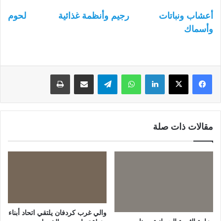
أعشاب ونباتات
رجيم وأنظمة غذائية
لحوم
وأسماك
لينكدإن
واتساب
تيلقرام
مشاركة عبر البريد
طباعة
مقالات ذات صلة
والي غرب كردفان يلتقي اتحاد أبناء