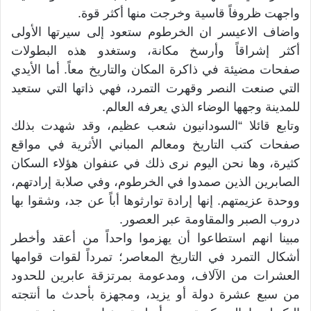
واجهت ظروفاً قاسية وخرجت منها أكثر قوة.
واضاف الاعيسر ان الخرطوم ستعود إلى سيرتها الأولى
أكثر إشراقاً وأرسخ مكانة، وستغدو هذه البطولات
صفحات مضيئة في ذاكرة المكان والتاريخ معاً. أما الأيدي
التي صنعت النصر وقهرت التمرد، فهي ذاتها التي ستعيد
للمدينة وجهها الوضاء الذي يعرفه العالم.
وتابع قائلا “السودانيون شعب عظيم، وقد شهدت بذلك
صفحات كتب التاريخ ومعالم المباني الأثرية في مواقع
كثيرة، وها نحن اليوم نرى ذلك في عنفوان هؤلاء السكان
الصابرين الذين صمدوا في الخرطوم، وفي صلابة إرادتهم،
ووحدة عزيمتهم. إنها إرادة توارثوها أباً عن جد، وشقوا بها
دروب الصبر والمقاومة عبر العصور.
مبينا انهم استطاعوا أن يهزموا واحداً من أعقد وأخطر
أشكال التمرد في التاريخ المعاصر؛ تمرداً لقوات قوامها
العشرات من الآلاف، ومدعومة بمرتزقة عابرين للحدود
من سبع عشرة دولة أو يزيد، ومجهزة بأحدث ما أنتجته