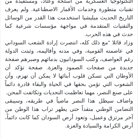
التكنولوجيا العسكرية من أسلحة وعتاد، ومستفيدة من
تقنيات متطورة وخدمات الأقمار الاصطناعية. ولم يعرف
التاريخ الحديث ميليشيا استخدمت هذا القدر من الوسائل
والتقنيات المتقدمة في مواجهة مؤسسات شرعية كما
حدث في هذه الحرب.
وزاد قائلا “مع ذلك كله، انتصرت إرادة الشعب السوداني
في عاصمته القومية، وفي مدنه وأقاليمه، وثبتت الدولة
رغم العواصف، وكتب السودانيون بدمائهم وصبرهم صفحة
جديدة من صفحات الصمود والعزة. صفحة تؤكد أن
الأوطان التي تسكن قلوب أبنائها لا يمكن أن تهزم، وأن
الشعوب التي تؤمن بحقها في الحياة والبقاء قادرة دائماً
على صنع النصر، مهما تعاظمت التحديات وتكاثفت المحن.
واضاف سيظل هذا النصر ماضياً في طريقه، وسيبقى
التضامن الوطني متقداً حتى يطهر تراب هذا الوطن من
آخر مرتزق وعميل، وتعود أرض السودان كما كانت دائماً،
أرض الكرامة والسيادة والعزة.