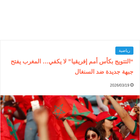
رياضية
“التتويج بكأس أمم إفريقيا” لا يكفي… المغرب يفتح
جبهة جديدة ضد السنغال
2026/03/19