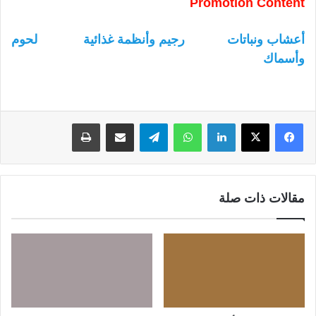
Promotion Content
أعشاب ونباتات
رجيم وأنظمة غذائية
لحوم
وأسماك
لينكدإن
واتساب
تيلقرام
مشاركة عبر البريد
طباعة
مقالات ذات صلة